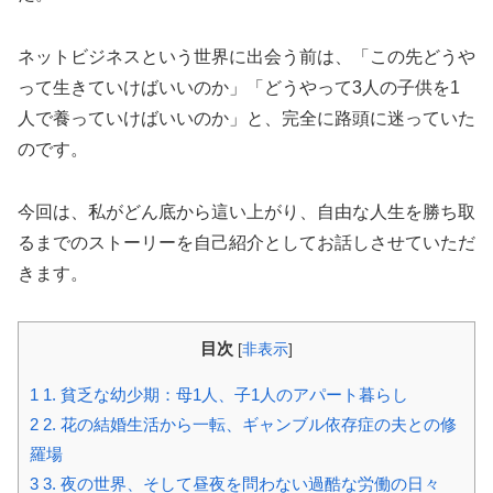
ネットビジネスという世界に出会う前は、「この先どうや
って生きていけばいいのか」「どうやって3人の子供を1
人で養っていけばいいのか」と、完全に路頭に迷っていた
のです。
今回は、私がどん底から這い上がり、自由な人生を勝ち取
るまでのストーリーを自己紹介としてお話しさせていただ
きます。
目次
[
非表示
]
1
1. 貧乏な幼少期：母1人、子1人のアパート暮らし
2
2. 花の結婚生活から一転、ギャンブル依存症の夫との修
羅場
3
3. 夜の世界、そして昼夜を問わない過酷な労働の日々