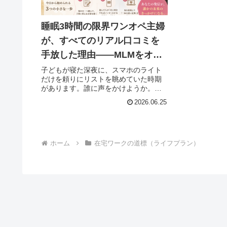
睡眠3時間の限界ワンオペ主婦
が、すべてのリアル口コミを
手放した理由——MLMをオン
ラインの仕組みで変えた日
子どもが寝た深夜に、スマホのライト
だけを頼りにリストを眺めていた時期
があります。誰に声をかけようか。も
う連絡できる人が残っていない。明日
2026.06.25
の体験会、キャンセルが出たらどうし
よう——そんな不安を胸に抱えなが
ら、それでも「頑張れば結果が出るは
ず」...
ホーム
在宅ワークの道標（ライフプラン）